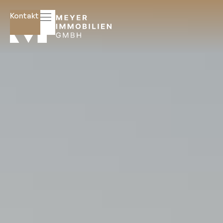
Kontakt
Startseite
Immobilien
Immobilien
Angebote
Suchauftrag
Hausverwaltung
Gewerbeimmobilien
Mietverwaltung
WEG-
Verwaltung
Wissenswertes
Glossar
Ratgeber
Über uns