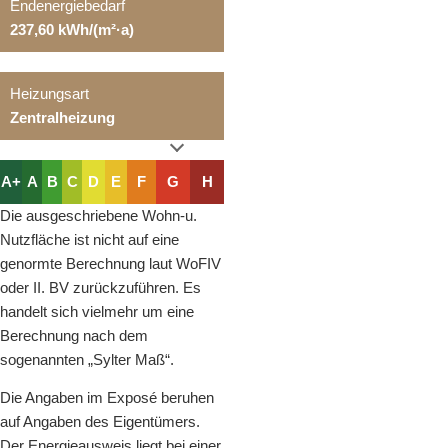
Endenergiebedarf
237,60 kWh/(m²·a)
Heizungsart
Zentralheizung
A+
A
B
C
D
E
F
G
H
Die ausgeschriebene Wohn-u.
Nutzfläche ist nicht auf eine
genormte Berechnung laut WoFIV
oder II. BV zurückzuführen. Es
handelt sich vielmehr um eine
Berechnung nach dem
sogenannten „Sylter Maß“.
Die Angaben im Exposé beruhen
auf Angaben des Eigentümers.
Der Energieausweis liegt bei einer