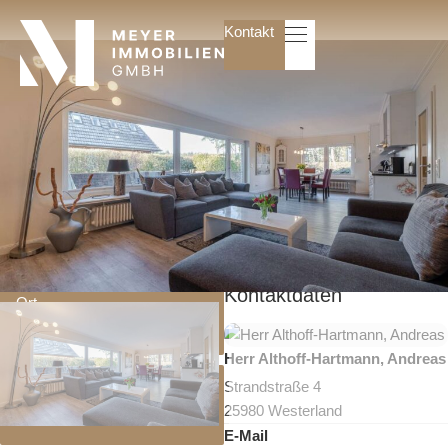
Kontakt
Startseite
Immobilien
Immobilien
Angebote
Suchauftrag
Hausverwaltung
Gewerbeimmobilien
Mietverwaltung
WEG-
Kontaktdaten
Verwaltung
Ort
Westerland
Wissenswertes
Herr Althoff-Hartmann, Andreas
Glossar
Strandstraße 4
Objektnummer
Ratgeber
25980 Westerland
MS-167
E-Mail
Über uns