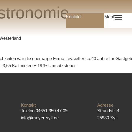
stronomie
Kontakt
Menü
Startse
 Westerland
Immobil
Immobilien Angeb
chkeiten war die ehemalige Firma Leysieffer ca.40 Jahre Ihr Gastgeb
Suchauft
: 3,65 Kaltmieten + 19 % Umsatzsteuer
Hausverwaltu
Gewerbeimmobili
Mietverwalt
WEG-Verwaltu
Kontakt
Adresse
Wissenswert
Telefon 04651 350 47 09
Strandstr. 4
Glos
info@meyer-sylt.de
25980 Sylt
Ratgeb