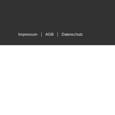
Über u
Karri
Eigentümer-Login
Impressum
AGB
Datenschutz