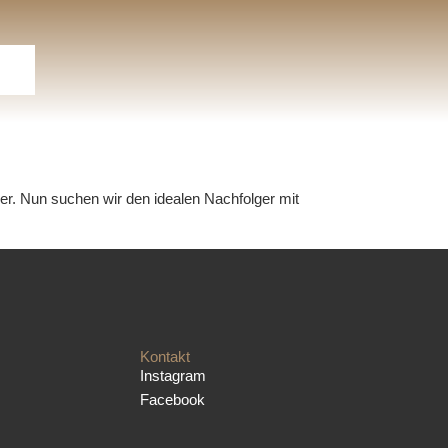
ite
ien
ote
er. Nun suchen wir den idealen Nachfolger mit
rag
ng
en
ung
ng
Kontakt
es
Instagram
sar
Facebook
er