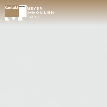
Kontakt
Startseite
Immobilien
Immobilien
Angebote
Suchauftrag
Hausverwaltung
Gewerbeimmobilien
Mietverwaltung
WEG-
Verwaltung
Wissenswertes
Glossar
Ratgeber
Über uns