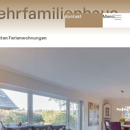
hrfamilienhaus
Kontakt
Menü
Startse
gten Ferienwohnungen
Immobil
Immobilien Angeb
Suchauftr
Hausverwaltu
Gewerbeimmobili
Mietverwalt
WEG-Verwaltu
Wissenswert
Gloss
Ratgeb