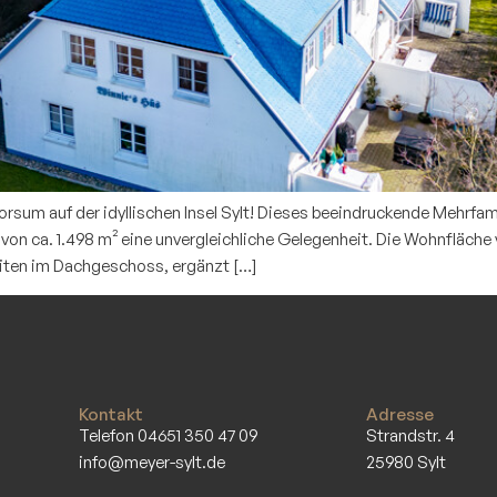
orsum auf der idyllischen Insel Sylt! Dieses beeindruckende Mehrfam
 ca. 1.498 m² eine unvergleichliche Gelegenheit. Die Wohnfläche vo
iten im Dachgeschoss, ergänzt […]
Kontakt
Adresse
Telefon 04651 350 47 09
Strandstr. 4
info@meyer-sylt.de
25980 Sylt