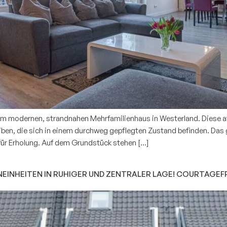
Über 
Karri
Eigentümer-Login
em modernen, strandnahen Mehrfamilienhaus in Westerland. Diese att
ben, die sich in einem durchweg gepflegten Zustand befinden. Das 
 für Erholung. Auf dem Grundstück stehen […]
NHEITEN IN RUHIGER UND ZENTRALER LAGE! COURTAGEFRE