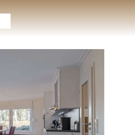
ite
ien
ote
ag
ng
en
ung
ng
es
ar
er