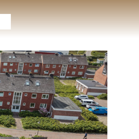
ite
ien
ote
rag
ng
en
ung
ng
es
sar
er