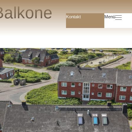
Balkone
Kontakt
Menü
Startse
Immobil
Immobilien Angeb
Suchauft
Hausverwaltu
Gewerbeimmobili
Mietverwalt
WEG-Verwaltu
Wissenswert
Glos
Ratgeb