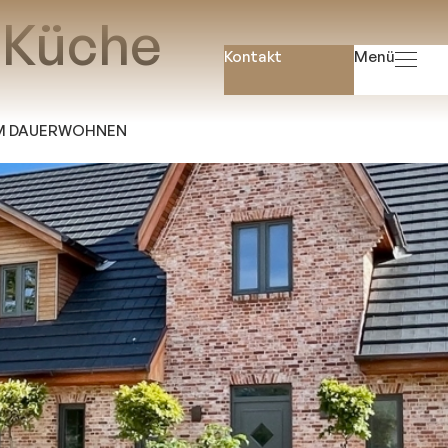
:
Küche
Kontakt
Menü
Startse
UM DAUERWOHNEN
Immobil
Immobilien Angeb
Suchauftr
Hausverwaltu
Gewerbeimmobili
Mietverwalt
WEG-Verwaltu
Wissenswert
Gloss
Ratgeb