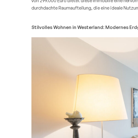
von 299.000 Euro bietet diese Immobilie eine hervorr
durchdachte Raumaufteilung, die eine ideale Nutzu
Stilvolles Wohnen in Westerland: Modernes Er