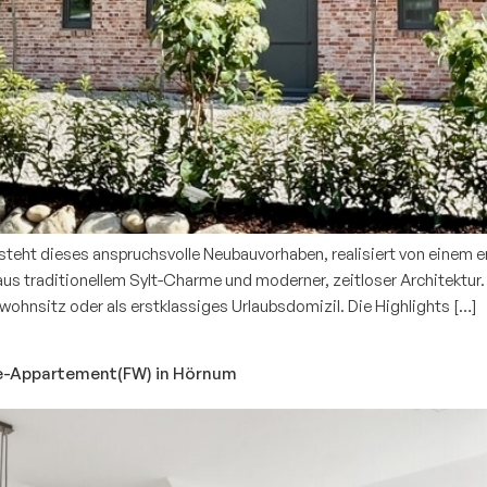
Über 
Karri
Eigentümer-Login
 steht dieses anspruchsvolle Neubauvorhaben, realisiert von einem 
aus traditionellem Sylt-Charme und moderner, zeitloser Architektur
stwohnsitz oder als erstklassiges Urlaubsdomizil. Die Highlights […]
tte-Appartement(FW) in Hörnum