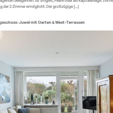
agende Gelegenheit für Singles, Paare oder als Kapitalanlage. Die h
ng der 2 Zimmer ermöglicht. Der großzügige […]
dgeschoss-Juwel mit Garten & West-Terrassen