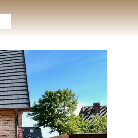
ite
ien
ote
ag
ng
en
ung
ng
es
ar
er